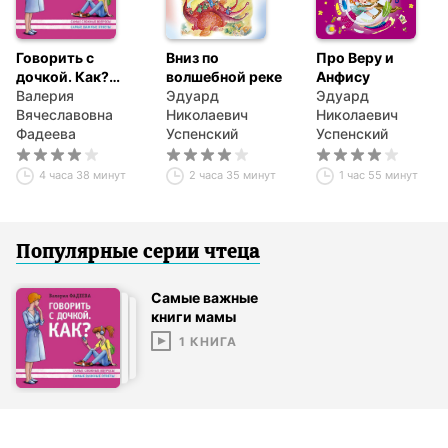
Говорить с
Вниз по
Про Веру и
дочкой. Как?
волшебной реке
Анфису
Самые сложные
Валерия
Эдуард
Эдуард
вопросы. Самые
Вячеславовна
Николаевич
Николаевич
важные ответы
Фадеева
Успенский
Успенский
4 часа 38 минут
2 часа 35 минут
1 час 55 минут
Популярные серии
чтец
а
Самые важные
книги мамы
1
КНИГА