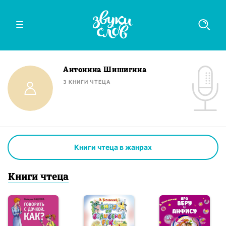
Антонина Шишигина
3
КНИГИ
ЧТЕЦА
Книги чтеца в жанрах
Книги
чтец
а