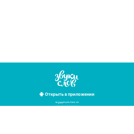
Открыть
в приложении
Лучшие
аудиокниги
на русском
языке