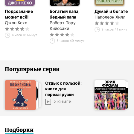
Подсознание
Богатый папа,
Думай и богатей
может всё!
бедный папа
Наполеон Хилл
Джон Кехо
Роберт Тору
Кийосаки
9 часов 41 минута
4 часа 18 минут
5 часов 49 минут
Популярные серии
Отдых с пользой:
книги для
перезагрузки
2
КНИГИ
Подборки