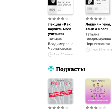
Лекция «Как
Лекция «Гены,
научить мозг
язык и мозг»
учиться»
Татьяна
Татьяна
Владимировна
Владимировна
Черниговская
Черниговская
1 час 24 минут
1 час 26 минут
Подкасты