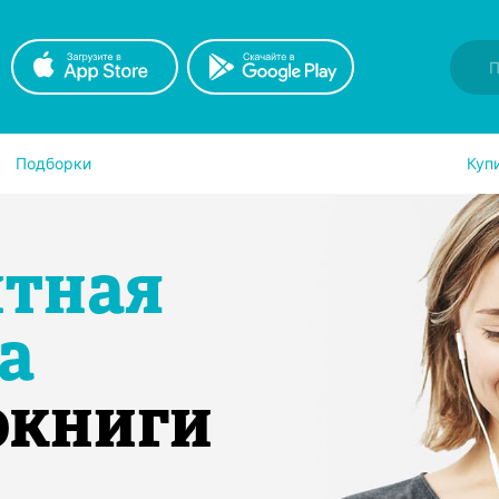
Подборки
Куп
итная
а
окниги