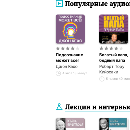
Популярные аудио
Подсознание
Богатый папа,
может всё!
бедный папа
Джон Кехо
Роберт Тору
Кийосаки
4 часа 18 минут
5 часов 49 мин
Лекции и интервь