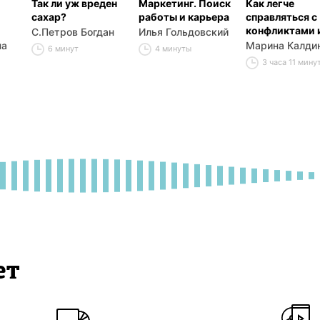
Так ли уж вреден
Маркетинг. Поиск
Как легче
сахар?
работы и карьера
справляться с
конфликтами 
С.Петров Богдан
Илья Гольдовский
сложностями 
на
Марина Калди
6 минут
4 минуты
взаимоотнош
3 часа 11 мину
ет