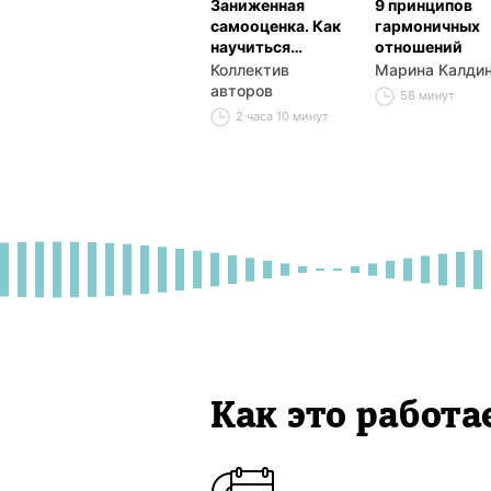
Заниженная
9 принципов
самооценка. Как
гармоничных
научиться
отношений
уважать себя?
Коллектив
Марина Калди
авторов
58 минут
2 часа 10 минут
Как это работа