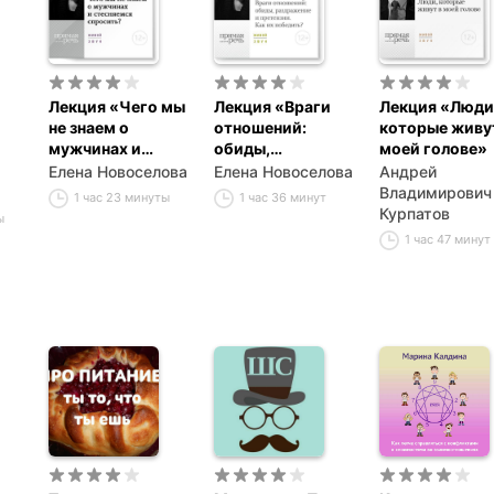
Лекция «Чего мы
Лекция «Враги
Лекция «Люди
не знаем о
отношений:
которые живу
мужчинах и
обиды,
моей голове»
стесняемся
раздражение и
Елена Новоселова
Елена Новоселова
Андрей
спросить?»
претензии. Как их
Владимирович
1 час 23 минуты
1 час 36 минут
победить?»
Курпатов
ы
1 час 47 минут