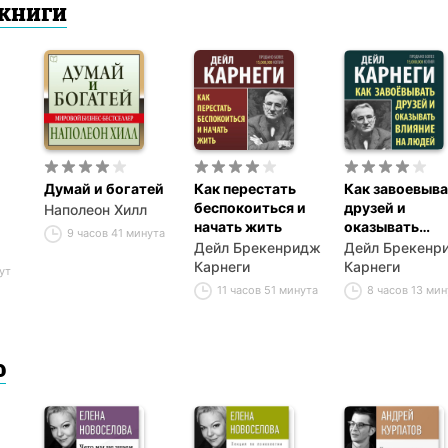
книги
Думай и богатей
Как перестать
Как завоевыва
беспокоиться и
друзей и
Наполеон Хилл
начать жить
оказывать
9 часов 41 минута
влияние на лю
Дейл Брекенридж
Дейл Брекенр
Карнеги
Карнеги
ут
11 часов 51 минута
8 часов 13 мин
ю