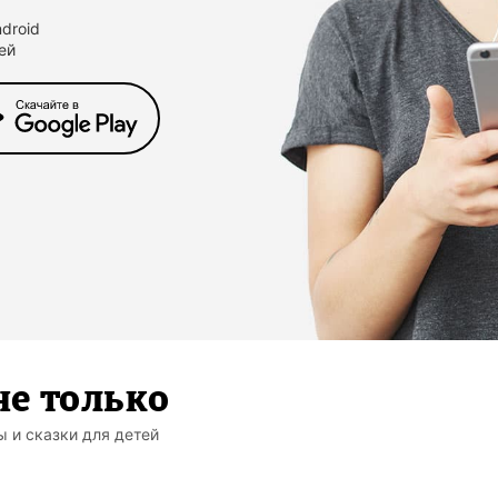
droid
ей
не только
ы и сказки для детей