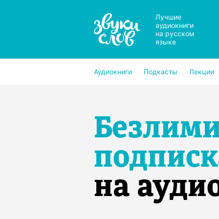
Лучшие
аудиокниги
на русском
языке
Аудиокниги
Подкасты
Лекции
Безлим
подписк
на ауди