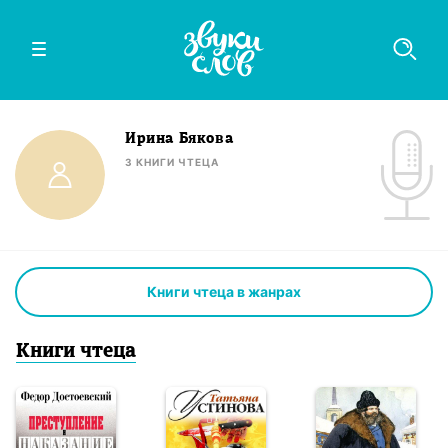
Ирина Бякова
3
КНИГИ
ЧТЕЦА
Книги чтеца в жанрах
Книги
чтец
а