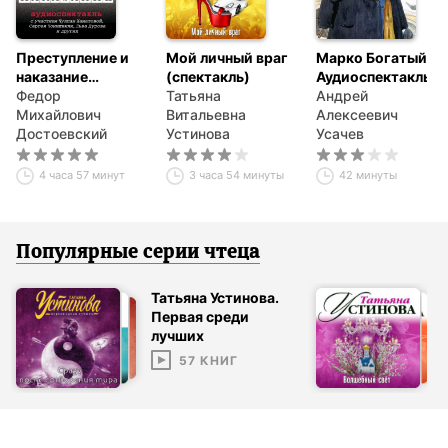
Преступление и
Мой личный враг
Марко Богатый.
наказание
(спектакль)
Аудиоспектакль
(спектакль)
Федор
Татьяна
Андрей
Михайлович
Витальевна
Алексеевич
Достоевский
Устинова
Усачев
4 часа 57 минут
3 часа 54 минуты
42 минуты
Популярные серии
чтец
а
Татьяна Устинова.
Первая среди
лучших
57
КНИГ