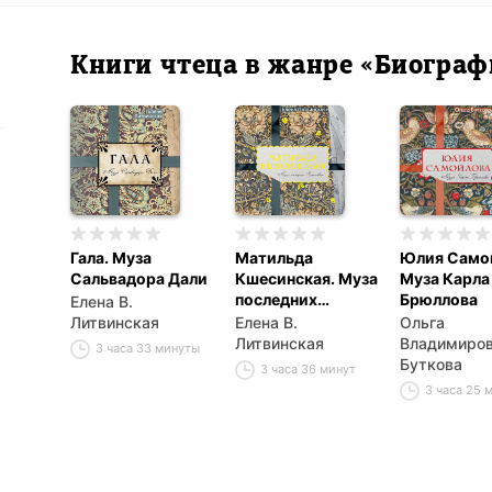
Книги чтеца в жанре «Биогра
Гала. Муза
Матильда
Юлия Само
Сальвадора Дали
Кшесинская. Муза
Муза Карла
последних
Брюллова
Елена В.
Романовых
Литвинская
Елена В.
Ольга
Литвинская
Владимиро
3 часа 33 минуты
Буткова
3 часа 36 минут
3 часа 25 