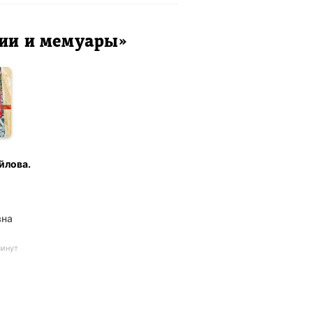
фии и мемуары»
йлова.
вна
минут