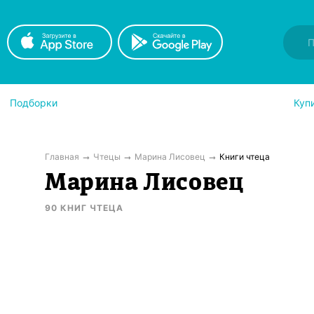
Подборки
Куп
Главная
Чтецы
Марина Лисовец
Книги чтеца
Марина Лисовец
90
КНИГ
ЧТЕЦА