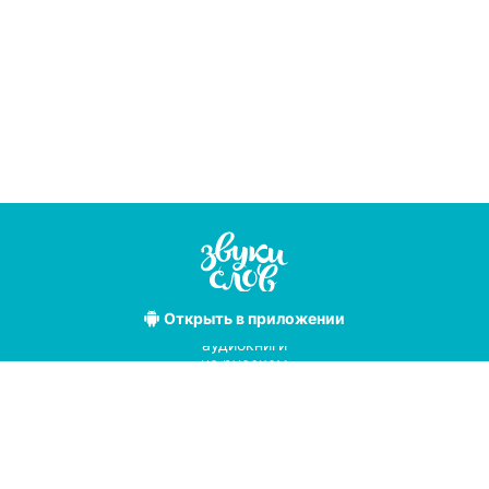
Открыть
в приложении
Лучшие
аудиокниги
на русском
языке