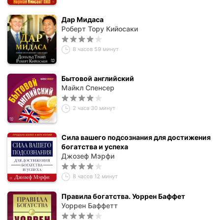
Дар Мидаса
Роберт Тору Кийосаки
8 часов 59 минут
Бытовой английский
Майкл Спенсер
2 часа 30 минут
Сила вашего подсознания для достижения
богатства и успеха
Джозеф Мэрфи
8 часов 12 минут
Правила богатства. Уоррен Баффет
Уоррен Баффетт