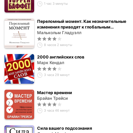
1 час 3 минуты
Переломный момент. Как незначительные
изменения приводят к глобальным
переменам
Малькольм Гладуэлл
8 часов 2 минуты
2000 английских слов
Марк Кендал
3 часа 29 минут
Мастер времени
Брайан Трейси
3 часа 46 минут
Сила вашего подсознания