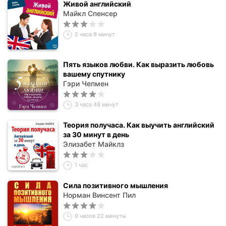
Живой английский
Майкл Спенсер
2 часа 9 минут
Пять языков любви. Как выразить любовь
вашему спутнику
Гэри Чепмен
3 часа 48 минут
Теория получаса. Как выучить английский
за 30 минут в день
Элизабет Майклз
1 час
Сила позитивного мышления
Норман Винсент Пил
9 часов 22 минуты