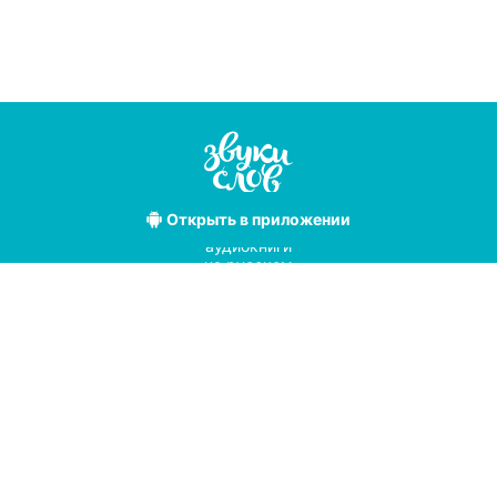
Открыть
в приложении
Лучшие
аудиокниги
на русском
языке
Условия использования
Политика конфиденциальности
Справочный центр
© 2019