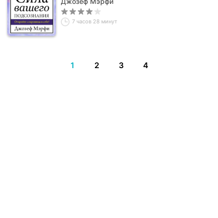
Джозеф Мэрфи
7 часов 28 минут
1
2
3
4