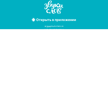
Открыть
в приложении
Лучшие
аудиокниги
на русском
языке
Условия использования
Политика конфиденциальности
Справочный центр
© 2019
Мы принимаем к оплате
с помощью
pay
online