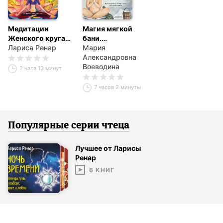
Медитации
Магия мягкой
Женского круга
бани.
от авторов
Лариса Ренар
Путеводитель в
Мария
БОМБОРЫ
мир тепла для
Александровна
всей семьи
Воеводина
2 часа 13 минут
7 часов 2 минуты
Популярные серии
чтец
а
Лучшее от Ларисы
Ренар
6
КНИГ