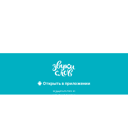
Открыть
в приложении
Лучшие
аудиокниги
на русском
языке