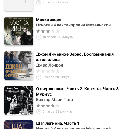
8 часов 59 минут
Маска зверя
Николай Александрович Метельский
18 часов 54 минуты
Джон Ячменное Зерно. Воспоминания
алкоголика
Джек Лондон
7 часов 28 минут
Отверженные. Часть 2. Козетта. Часть 3.
Муриус
Виктор Мари Гюго
6 часов 53 минуты
Шаг легиона. Часть 1
Николай Александрович Метельский