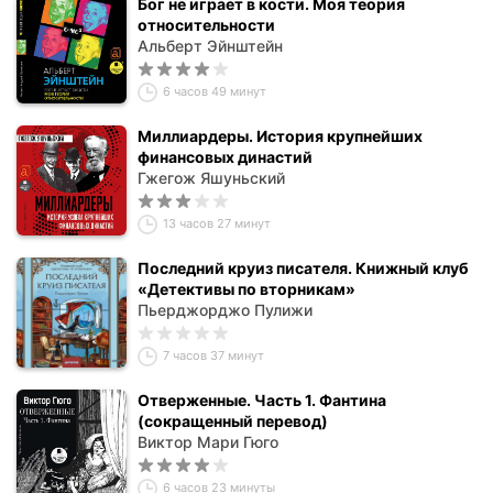
Бог не играет в кости. Моя теория
относительности
Альберт Эйнштейн
6 часов 49 минут
Миллиардеры. История крупнейших
финансовых династий
Гжегож Яшуньский
13 часов 27 минут
Последний круиз писателя. Книжный клуб
«Детективы по вторникам»
Пьерджорджо Пулижи
7 часов 37 минут
Отверженные. Часть 1. Фантина
(сокращенный перевод)
Виктор Мари Гюго
6 часов 23 минуты