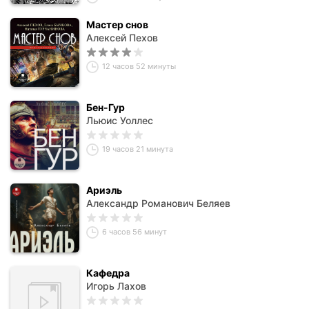
Мастер снов
Алексей Пехов
12 часов 52 минуты
Бен-Гур
Льюис Уоллес
19 часов 21 минута
Ариэль
Александр Романович Беляев
6 часов 56 минут
Кафедра
Игорь Лахов