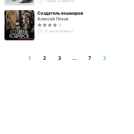
7 часов 24 минуты
Создатель кошмаров
Алексей Пехов
13 часов 18 минут
1
2
3
...
7