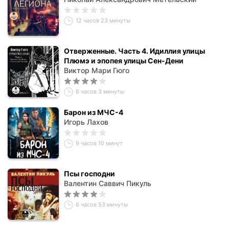
12 часов 23 минуты
Отверженные. Часть 4. Идиллия улицы
Плюмэ и эпопея улицы Сен-Дени
Виктор Мари Гюго
6 часов 3 минуты
Барон из МЧС-4
Игорь Лахов
9 часов 10 минут
Псы господни
Валентин Саввич Пикуль
6 часов 53 минуты