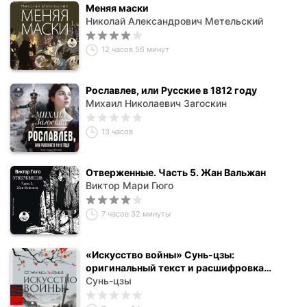
Меняя маски
Николай Александрович Метельский
12 часов 56 минут
Рославлев, или Русские в 1812 году
Михаил Николаевич Загоскин
13 часов
Отверженные. Часть 5. Жан Вальжан
Виктор Мари Гюго
7 часов 32 минуты
«Искусство войны» Сунь-цзы:
оригинальный текст и расшифровка
искусства стратегии
Сунь-цзы