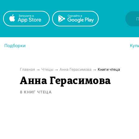
Подборки
Куп
Главная
Чтецы
Анна Герасимова
Книги чтеца
Анна Герасимова
8
КНИГ
ЧТЕЦА