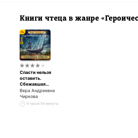
Книги чтеца в жанре «Героиче
Спасти нельзя
оставить.
Сбежавшая
невеста
Вера Андреевна
Чиркова
9 часов 54 минуты