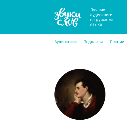
Лучшие
аудиокниги
на русском
языке
Аудиокниги
Подкасты
Лекции