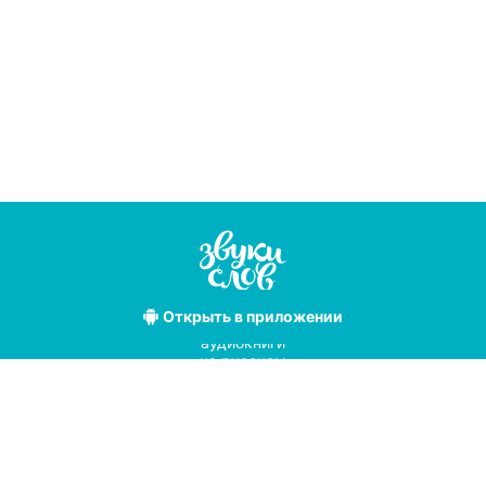
Открыть
в приложении
Лучшие
аудиокниги
на русском
языке