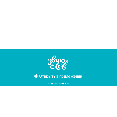
Открыть
в приложении
Лучшие
аудиокниги
на русском
языке