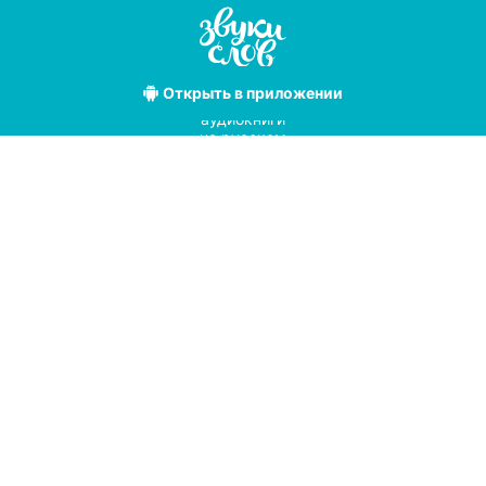
Открыть
в приложении
Лучшие
аудиокниги
на русском
языке
Условия использования
Политика конфиденциальности
Справочный центр
© 2019
Мы принимаем к оплате
с помощью
pay
online