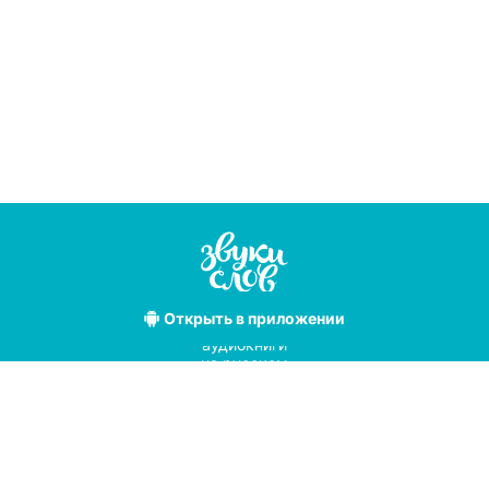
Открыть
в приложении
Лучшие
аудиокниги
на русском
языке