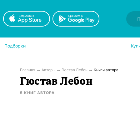
Подборки
Куп
Главная
Авторы
Гюстав Лебон
Книги автора
Гюстав Лебон
5
КНИГ
АВТОРА