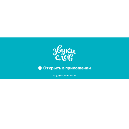
Открыть
в приложении
Лучшие
аудиокниги
на русском
языке
Условия использования
Политика конфиденциальности
Справочный центр