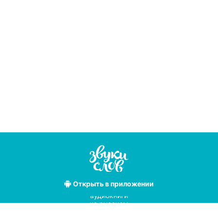
Открыть
в приложении
Лучшие
аудиокниги
на русском
языке