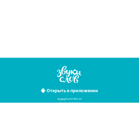
Открыть
в приложении
Лучшие
аудиокниги
на русском
языке