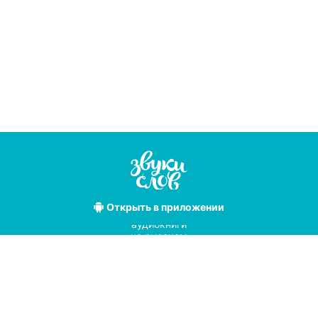
Открыть
в приложении
Лучшие
аудиокниги
на русском
языке