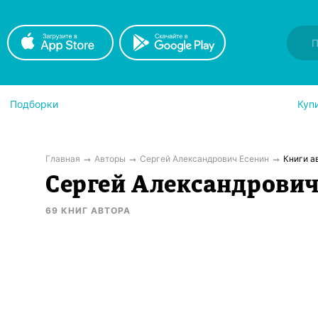
Подборки
Куп
Главная
Авторы
Сергей Александрович Есенин
Книги а
Сергей Александрович
69
КНИГ
АВТОРА