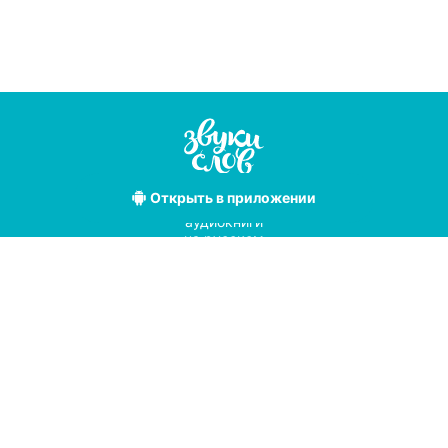
Открыть
в приложении
Лучшие
аудиокниги
на русском
языке
Условия использования
Политика конфиденциальности
Справочный центр
© 2019