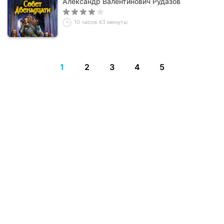
Александр Валентинович Рудазов
10 часов 43 минуты
1
2
3
4
5