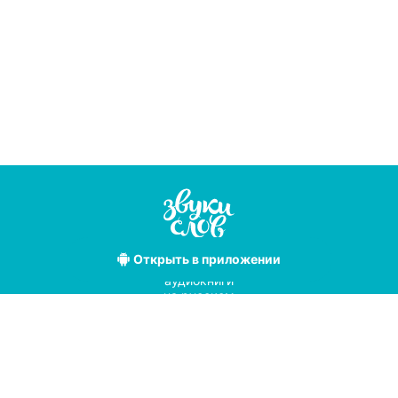
Открыть
в приложении
Лучшие
аудиокниги
на русском
языке