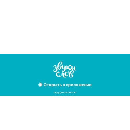
Открыть
в приложении
Лучшие
аудиокниги
на русском
языке