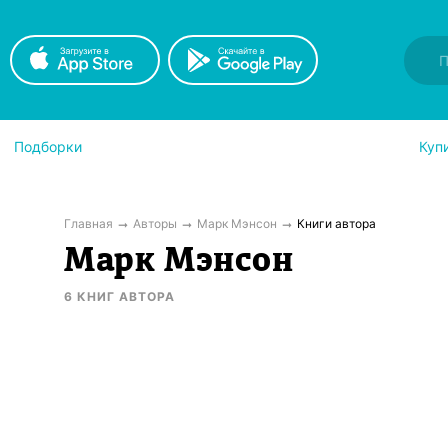
Подборки
Куп
Главная
Авторы
Марк Мэнсон
Книги автора
Марк Мэнсон
6
КНИГ
АВТОРА