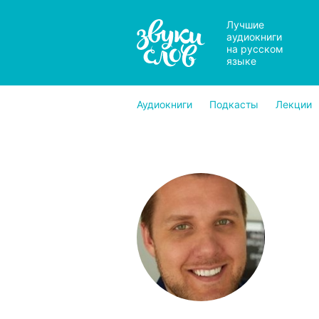
Лучшие
аудиокниги
на русском
языке
Аудиокниги
Подкасты
Лекции