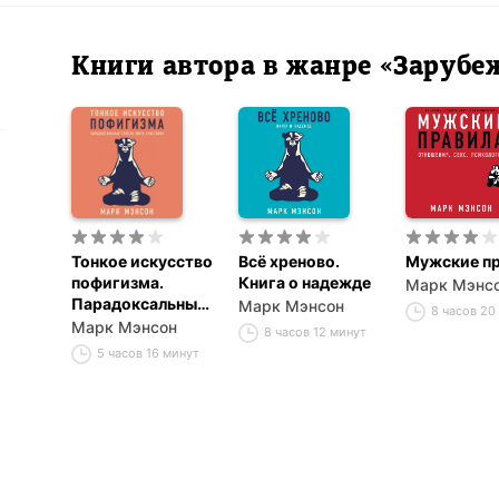
Книги автора в жанре «Зарубе
Тонкое искусство
Всё хреново.
Мужские п
пофигизма.
Книга о надежде
Марк Мэнс
Парадоксальный
Марк Мэнсон
8 часов 20
способ жить
Марк Мэнсон
8 часов 12 минут
счастливо
5 часов 16 минут