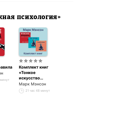
жная психология»
равила
Комплект книг
«Тонкое
он
искусство
 минут
пофигизма»
Марк Мэнсон
21 час 48 минут