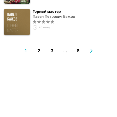
Горный мастер
Павел Петрович Бажов
26 минут
1
2
3
...
8