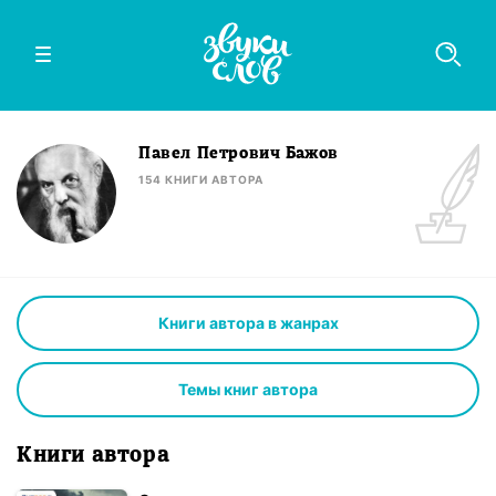
Павел Петрович Бажов
154
КНИГИ
АВТОРА
Книги автора в жанрах
Темы книг автора
Книги автора