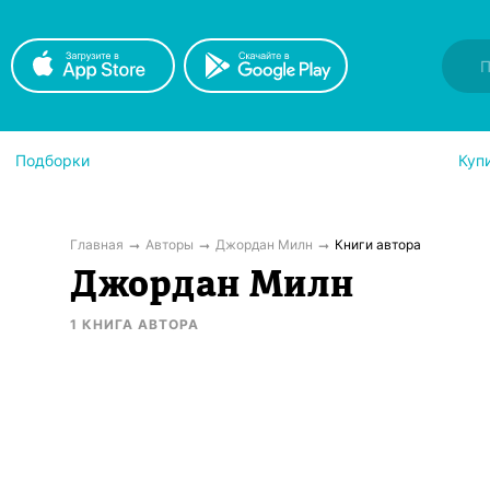
Подборки
Куп
Главная
Авторы
Джордан Милн
Книги автора
Джордан Милн
1
КНИГА
АВТОРА