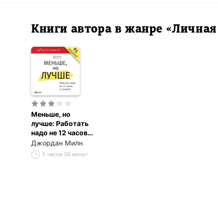
Книги автора в жанре «Лична
Меньше, но
лучше: Работать
надо не 12 часов,
а головой
Джордан Милн
5 часов 36 минут