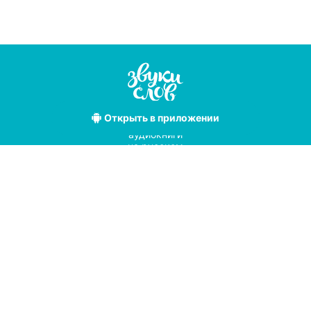
Открыть
в приложении
Лучшие
аудиокниги
на русском
языке
Условия использования
Политика конфиденциальности
Справочный центр
© 2019