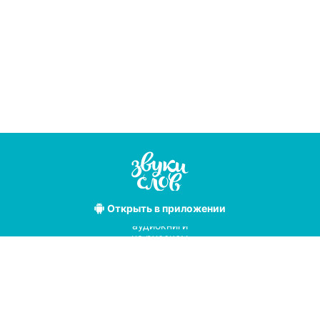
Открыть
в приложении
Лучшие
аудиокниги
на русском
языке