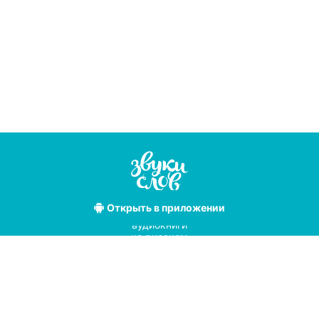
Открыть
в приложении
Лучшие
аудиокниги
на русском
языке