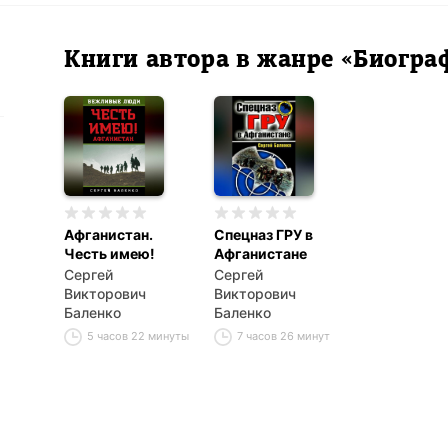
Книги автора в жанре «Биогр
Афганистан.
Спецназ ГРУ в
Честь имею!
Афганистане
Сергей
Сергей
Викторович
Викторович
Баленко
Баленко
5 часов 22 минуты
7 часов 26 минут