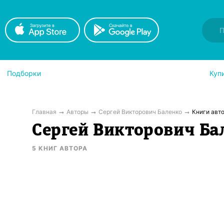
Подборки
Куп
Главная
Авторы
Сергей Викторович Баленко
Книги авт
Сергей Викторович Ба
5
КНИГ
АВТОРА