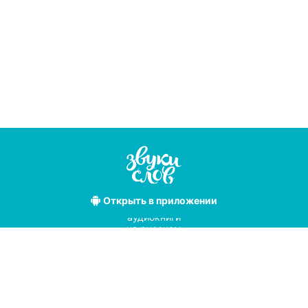
Открыть
в приложении
Лучшие
аудиокниги
на русском
языке