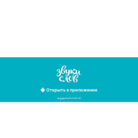
Открыть
в приложении
Лучшие
аудиокниги
на русском
языке