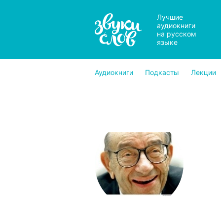
Лучшие
аудиокниги
на русском
языке
Аудиокниги
Подкасты
Лекции