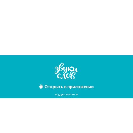
Открыть
в приложении
Лучшие
аудиокниги
на русском
языке