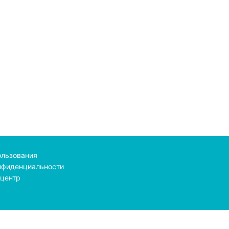
ользования
нфиденциальности
центр
line