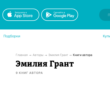
Подборки
Куп
Главная
Авторы
Эмилия Грант
Книги автора
Эмилия Грант
9
КНИГ
АВТОРА