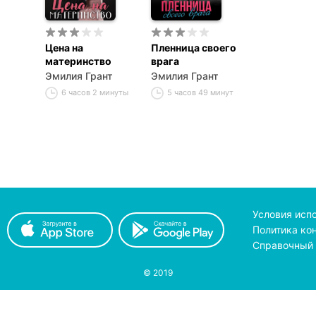
Цена на
Пленница своего
материнство
врага
Эмилия Грант
Эмилия Грант
6 часов 2 минуты
5 часов 49 минут
Условия исп
Политика ко
Справочный 
© 2019
принимаем к оплате
с помощью
pay
on