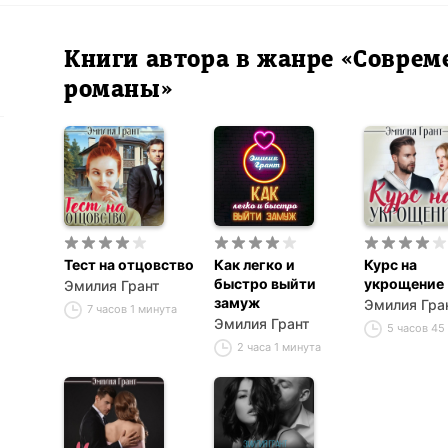
Книги автора в жанре «Совре
романы»
Тест на отцовство
Как легко и
Курс на
быстро выйти
укрощение
Эмилия Грант
замуж
Эмилия Гра
7 часов 1 минута
Эмилия Грант
5 часов 45
2 часа 1 минута