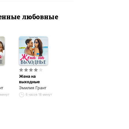
менные любовные
Жена на
выходные
нт
Эмилия Грант
 минут
6 часов 18 минут