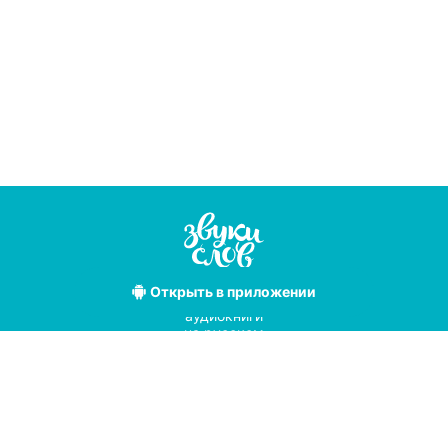
Открыть
в приложении
Лучшие
аудиокниги
на русском
языке