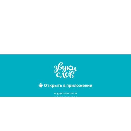
Открыть
в приложении
Лучшие
аудиокниги
на русском
языке