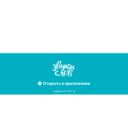
Открыть
в приложении
Лучшие
аудиокниги
на русском
языке