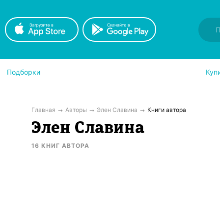
Подборки
Куп
Главная
Авторы
Элен Славина
Книги автора
Элен Славина
16
КНИГ
АВТОРА