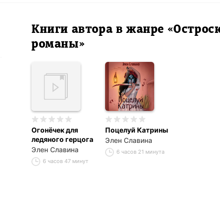
Книги автора в жанре «Остро
романы»
Огонёчек для
Поцелуй Катрины
ледяного герцога
Элен Славина
Элен Славина
6 часов 21 минута
6 часов 47 минут