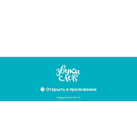
Открыть
в приложении
Лучшие
аудиокниги
на русском
языке