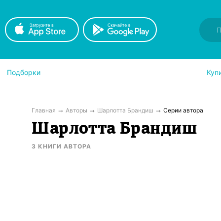
Подборки
Куп
Главная
Авторы
Шарлотта Брандиш
Серии автора
Шарлотта Брандиш
3
КНИГИ
АВТОРА