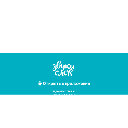
Открыть
в приложении
Лучшие
аудиокниги
на русском
языке