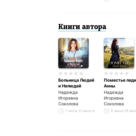
Книги автора
Больница Людей
Поместье лед
и Нелюдей
Анны
Надежда
Надежда
Игоревна
Игоревна
Соколова
Соколова
7 часов 31 минута
6 часов 28 мин