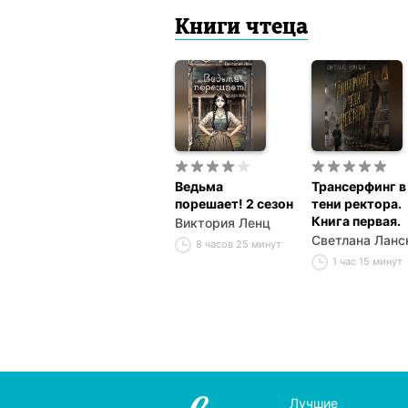
Книги чтеца
Ведьма
Трансерфинг в
порешает! 2 сезон
тени ректора.
Книга первая.
Виктория Ленц
Светлана Ланс
8 часов 25 минут
1 час 15 минут
Лучшие