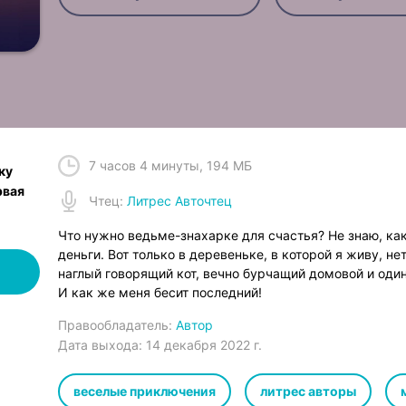
7 часов 4 минуты
,
194 МБ
ку
рвая
Чтец
:
Литрес Авточтец
Что нужно ведьме-знахарке для счастья? Не знаю, как
деньги. Вот только в деревеньке, в которой я живу, нет
наглый говорящий кот, вечно бурчащий домовой и оди
И как же меня бесит последний!
Правообладатель:
Автор
Дата выхода:
14 декабря 2022 г.
веселые приключения
литрес авторы