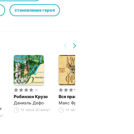
становление героя
Робинзон Крузо
Вся правда о нас
Ведьма
порешает! 2 с
Даниэль Дефо
Макс Фрай
я
Виктория Лен
12 часов 30 минут
14 часов 2 минуты
ут
8 часов 25 ми