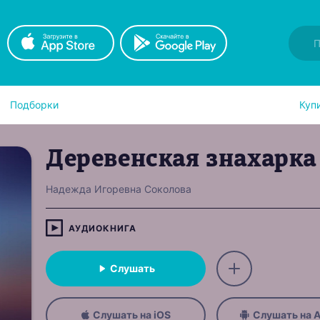
Подборки
Куп
Деревенская знахарка
Надежда Игоревна Соколова
АУДИОКНИГА
Слушать
Слушать на iOS
Слушать на A