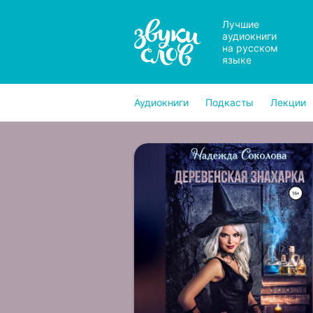
Лучшие
аудиокниги
на русском
языке
Аудиокниги
Подкасты
Лекции