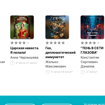
Царская невеста.
Гео,
"ТЕНЬ В СЕТИ
Я попала!
дипломатический
ГЛАЗОВА"
иммунитет
Анна Чернышева
Константин
кая
Желько
Сергеевич
9 часов 37 минут
Максимович
Данилов
6 часов 59 минут
37 минут
Условия исп