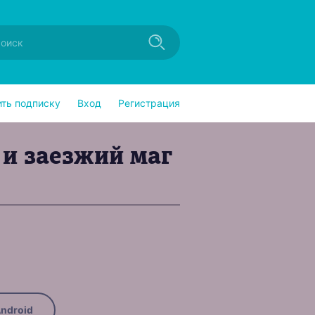
ить подписку
Вход
Регистрация
 и заезжий маг
ndroid