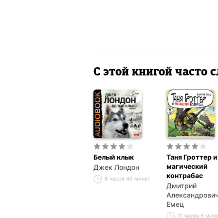
С этой книгой часто
Белый клык
Таня Гроттер и
магический
Джек Лондон
контрабас
8 часов 46 минут
Дмитрий
Александрови
Емец
11 часов 6 мин