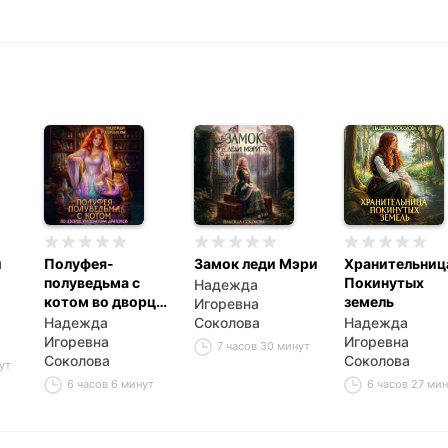
и
Полуфея-
Замок леди Мэри
Хранительниц
полуведьма с
Покинутых
Надежда
котом во дворце
земель
Игоревна
императора
Надежда
Соколова
Надежда
драконов
Игоревна
Игоревна
7 часов 30 минут
Соколова
Соколова
ут
6 часов 6 минут
6 часов 27 ми