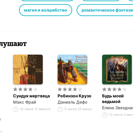
магия и волшебство
романтическое фэнтези
 слушают
Сундук мертвеца
Робинзон Крузо
Будь моей
ведьмой
Макс Фрай
Даниэль Дефо
Елена Звездна
10 часов 31 минута
5 часов 25 минут
13 часов 5 мин
ч
ут