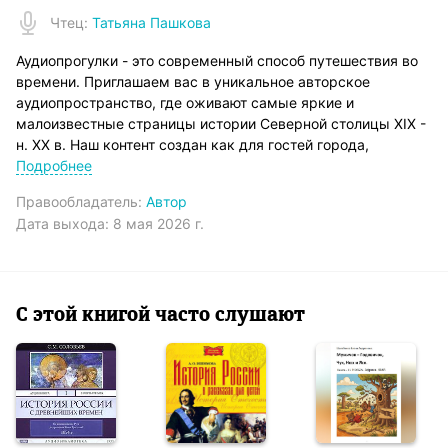
Чтец
:
Татьяна Пашкова
Аудиопрогулки - это современный способ путешествия во
времени. Приглашаем вас в уникальное авторское
аудиопространство, где оживают самые яркие и
малоизвестные страницы истории Северной столицы XIX -
н. XX в. Наш контент создан как для гостей города,
желающих погрузиться в атмосферу дореволюционного
Подробнее
Петербурга, так и для коренных жителей, которые хотят
Правообладатель:
Автор
открыть для себя новые грани родного города. Здесь вы
Дата выхода:
8 мая 2026 г.
найдете увлекательные программы по нетривиальным
маршрутам.
Эта прогулка посвящена "сладкому Петербургу" –
дореволюционным булочным, кофейням и кондитерским,
где кипела жизнь и витал аромат аппетитной сдобы,
С этой книгой часто слушают
изысканного кофе и благородного шоколада.
Наш маршрут включает следующие остановки: Литейный
пр., 24 – Невский пр, 45 – Невский пр., 56 (угол с М.
Садовой) – Невский пр., 50 – Невский пр., 46 – Невский пр.,
44 – Невский пр., 40-42 – Михайловская ул., 2/9 (угол с
Итальянской ул.) – Невский пр., 36 – Невский пр., 21 –