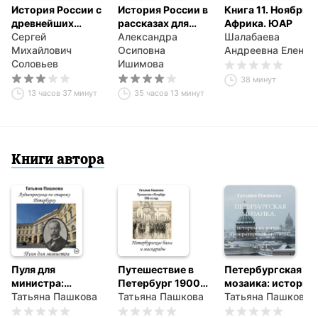
Невский пр.,18 – Невский пр., 2.
История России с
История России в
Книга 11. Ноябрь.
древнейших
рассказах для
Африка. ЮАР
времен. Том 1
Сергей
детей в 5 частях
Александра
Шалабаева
Михайлович
Осиповна
Андреевна Елена
Соловьев
Ишимова
38 минут
13 часов 37 минут
35 часов 13 минут
Книги автора
Пуля для
Путешествие в
Петербургская
министра:
Петербург 1900-
мозаика: истории
история одного
Татьяна Пашкова
го года.
Татьяна Пашкова
из жизни
Татьяна Пашкова
покушения
Петербургские
императорской