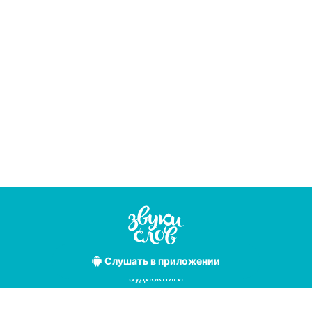
Слушать
в приложении
Лучшие
аудиокниги
на русском
языке