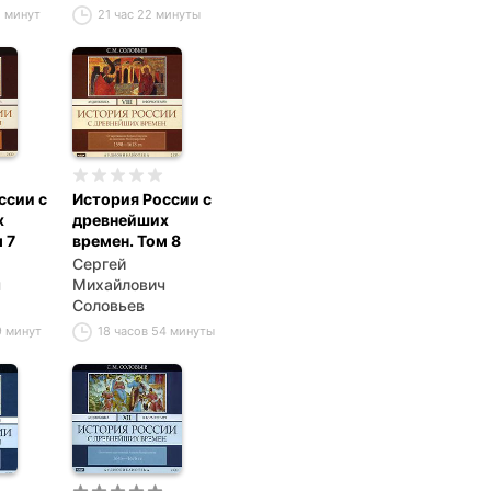
5 минут
21 час 22 минуты
ссии с
История России с
х
древнейших
 7
времен. Том 8
Сергей
ч
Михайлович
Соловьев
9 минут
18 часов 54 минуты