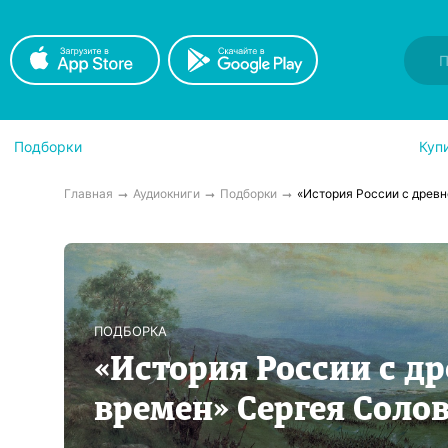
Подборки
Куп
Главная
Аудиокниги
Подборки
«История России с древ
ПОДБОРКА
«История России с д
времен» Сергея Соло