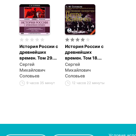
Алексеевича.
1682–1703 гг.
История России с
История России с
древнейших
древнейших
времен. Том 29.
времен. Том 18.
ЦАРСТВОВАНИЕ
Царствование
Сергей
Сергей
ИМПЕРАТРИЦЫ
императора
Михайлович
Михайлович
ЕКАТЕРИНЫ II
Петра Великого
Соловьев
Соловьев
АЛЕКСЕЕВНЫ.
9 часов 35 минут
12 часов 22 минуты
1773–1775
Условия исп