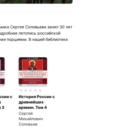
мика Сергея Соловьева занял 30 лет
подробная летопись российской
ыми порциями. В нашей библиотеке
ссии с
История России с
х
древнейших
 3
времен. Том 4
Сергей
ч
Михайлович
Соловьев