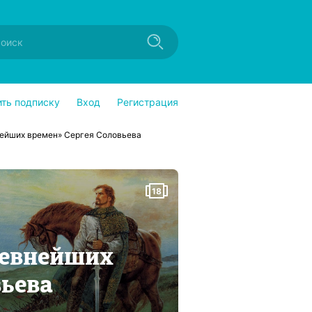
ить подписку
Вход
Регистрация
нейших времен» Сергея Соловьева
18
ревнейших
вьева