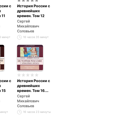
ссии с
История России с
х
древнейших
 11
времен. Том 12
Сергей
ч
Михайлович
Соловьев
6 минут
16 часов 35 минут
ссии с
История России с
х
древнейших
 15
времен. Том 16.
Царствование
Сергей
Петра I
ч
Михайлович
Алексеевича.
Соловьев
1709–1722 гг.
 минут
16 часов 23 минуты