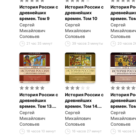
История России с
История России с
История Ро
древнейших
древнейших
древнейши
времен. Том 9
времен. Том 10
времен. Том
Сергей
Сергей
Сергей
Михайлович
Михайлович
Михайлови
Соловьев
Соловьев
Соловьев
21 час 35 минут
39 часов 3 минуты
20 часов 2
История России с
История России с
История Ро
древнейших
древнейших
древнейши
времен. Том 13.
времен. Том 14.
времен. Том
От царствования
От правления
Сергей
Сергей
Сергей
Феодора
царевны Софии
Михайлович
Михайлович
Михайлови
Алексеевича до
до начала
Соловьев
Соловьев
Соловьев
московской
царствования
18 часов 10 минут
16 часов 27 минут
16 часов 5
смуты 1682 г.
Петра I