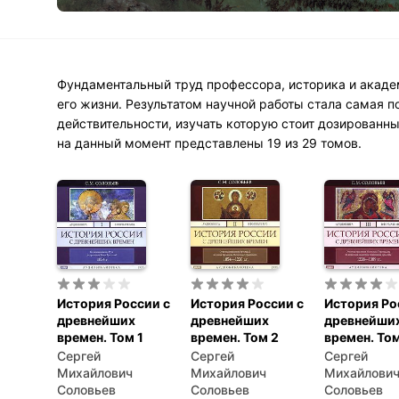
Фундаментальный труд профессора, историка и акаде
его жизни. Результатом научной работы стала самая 
действительности, изучать которую стоит дозированн
на данный момент представлены 19 из 29 томов.
История России с
История России с
История Ро
древнейших
древнейших
древнейши
времен. Том 1
времен. Том 2
времен. Том
Сергей
Сергей
Сергей
Михайлович
Михайлович
Михайлови
Соловьев
Соловьев
Соловьев