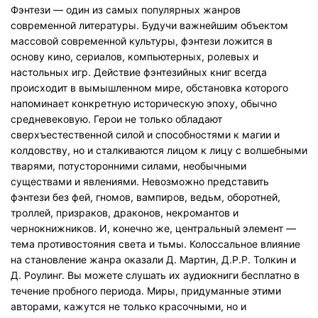
Фэнтези — один из самых популярных жанров
современной литературы. Будучи важнейшим объектом
массовой современной культуры, фэнтези ложится в
основу кино, сериалов, компьютерных, ролевых и
настольных игр. Действие фэнтезийных книг всегда
происходит в вымышленном мире, обстановка которого
напоминает конкретную историческую эпоху, обычно
средневековую. Герои не только обладают
сверхъестественной силой и способностями к магии и
колдовству, но и сталкиваются лицом к лицу с волшебными
тварями, потусторонними силами, необычными
существами и явлениями. Невозможно представить
фэнтези без фей, гномов, вампиров, ведьм, оборотней,
троллей, призраков, драконов, некромантов и
чернокнижников. И, конечно же, центральный элемент —
тема противостояния света и тьмы. Колоссальное влияние
на становление жанра оказали Д. Мартин, Д.Р.Р. Толкин и
Д. Роулинг. Вы можете слушать их аудиокниги бесплатно в
течение пробного периода. Миры, придуманные этими
авторами, кажутся не только красочными, но и