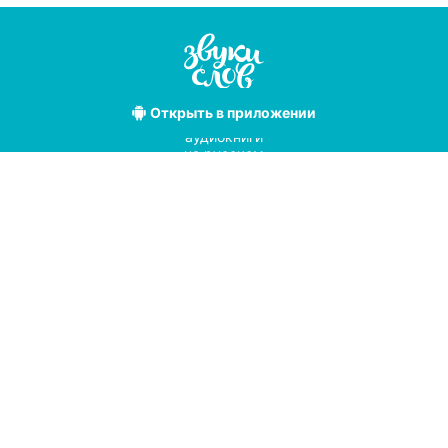
Открыть
в приложении
Лучшие
аудиокниги
на русском
языке
Условия использования
Политика конфиденциальности
Справочный центр
© 2019
Мы принимаем к оплате