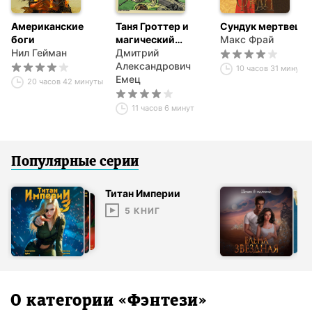
Американские
Таня Гроттер и
Сундук мертвеца
боги
магический
Макс Фрай
Нил Гейман
контрабас
Дмитрий
Александрович
10 часов 31 минута
Емец
20 часов 42 минуты
11 часов 6 минут
Популярные серии
Титан Империи
5
КНИГ
О категории «
Фэнтези
»