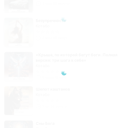
2 часа 23 минуты
Безупречность
Котабо
2 часа 49 минут
«Крыша, по которой бегут боги. Полная
версия: три шага к себе»
Котабо
5 часов 19 минут
Шепот каштанов
Котабо
1 час 33 минуты
Сны Бога